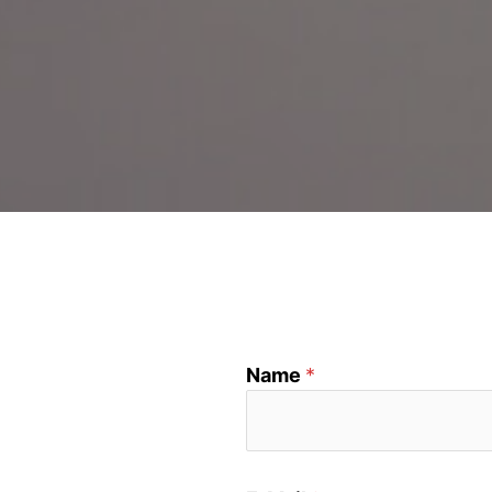
Name
*