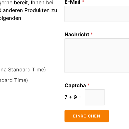
E-Mail
*
erne bereit, Ihnen bei
d anderen Produkten zu
folgenden
Nachricht
*
ina Standard Time)
ndard Time)
Captcha
*
7
+
9
=
EINREICHEN