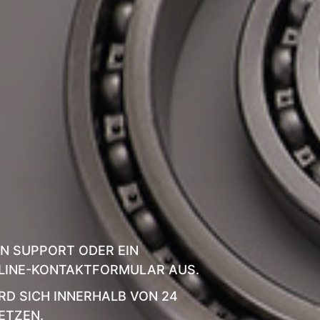
N SUPPORT ODER EIN
NLINE-KONTAKTFORMULAR AUS.
D SICH INNERHALB VON 24
ETZEN.