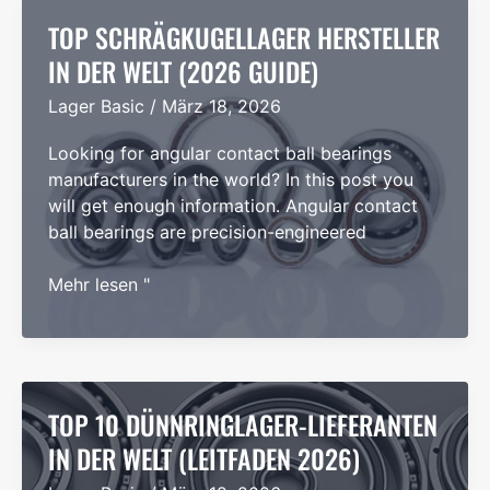
Leitfaden
für
TOP SCHRÄGKUGELLAGER HERSTELLER
Bezeichnungen,
IN DER WELT (2026 GUIDE)
Suffixe
Lager Basic
/
März 18, 2026
und
Auswahl
Looking for angular contact ball bearings
manufacturers in the world? In this post you
will get enough information. Angular contact
ball bearings are precision-engineered
Top
Mehr lesen "
Schrägkugellager
Hersteller
in
der
Welt
TOP 10 DÜNNRINGLAGER-LIEFERANTEN
(2026
IN DER WELT (LEITFADEN 2026)
Guide)