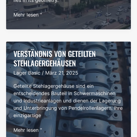
Top
Mehr lesen "
15
Tapered
Roller
Bearing
Manufacturers
VERSTÄNDNIS VON GETEILTEN
in
STEHLAGERGEHÄUSEN
the
Lager Basic
/
März 21, 2025
World
Geteilte Stehlagergehäuse sind ein
entscheidendes Bauteil in Schwermaschinen
und Industrieanlagen und dienen der Lagerung
und Unterbringung von Pendelrollenlagern. Ihre
einzigartige
Verständnis
Mehr lesen "