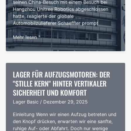
seinen China-Besuch mit einem Besuch bei
Hangzhou Unitree Robotics abgeschlossen
hatte, reagierte der globale
Automobilzulieferer Schaeffler prompt
Schaeffler
Mehr lesen "
investiert
in
Taicang
in
den
LAGER FÜR AUFZUGSMOTOREN: DER
Aufbau
"STILLE KERN" HINTER VERTIKALER
eines
SICHERHEIT UND KOMFORT
Robotik-
Unternehmens
Lager Basic
/
Dezember 29, 2025
Einleitung Wenn wir einen Aufzug betreten und
den Knopf drücken, erwarten wir eine sanfte,
ruhige Auf- oder Abfahrt. Doch nur wenige