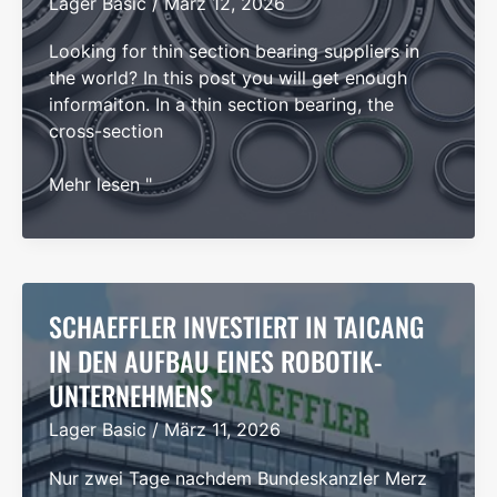
Lager Basic
/
März 12, 2026
Looking for thin section bearing suppliers in
the world? In this post you will get enough
informaiton. In a thin section bearing, the
cross-section
Top
Mehr lesen "
10
Dünnringlager-
Lieferanten
in
der
SCHAEFFLER INVESTIERT IN TAICANG
Welt
IN DEN AUFBAU EINES ROBOTIK-
(Leitfaden
UNTERNEHMENS
2026)
Lager Basic
/
März 11, 2026
Nur zwei Tage nachdem Bundeskanzler Merz