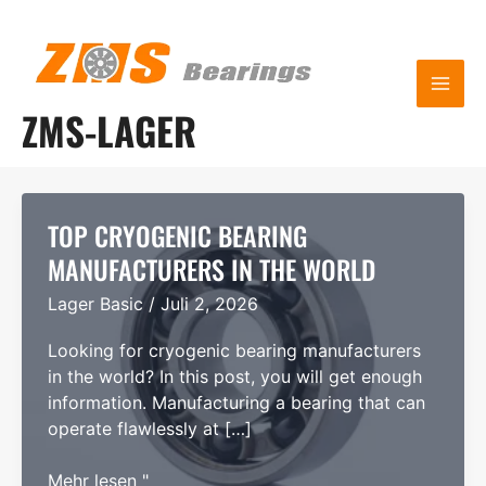
Zum
Inhalt
springen
HA
ZMS-LAGER
TOP CRYOGENIC BEARING
MANUFACTURERS IN THE WORLD
Lager Basic
/
Juli 2, 2026
Looking for cryogenic bearing manufacturers
in the world? In this post, you will get enough
information. Manufacturing a bearing that can
operate flawlessly at […]
Top
Mehr lesen "