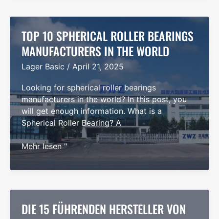
Manufacturers
in
the
TOP 10 SPHERICAL ROLLER BEARINGS
World
MANUFACTURERS IN THE WORLD
Lager Basic
/
April 21, 2025
Looking for spherical roller bearings
manufacturers in the world? In this post, you
will get enough information. What is a
Spherical Roller Bearing? A
TOP
Mehr lesen "
10
SPHERICAL
ROLLER
BEARINGS
MANUFACTURERS
DIE 15 FÜHRENDEN HERSTELLER VON
IN