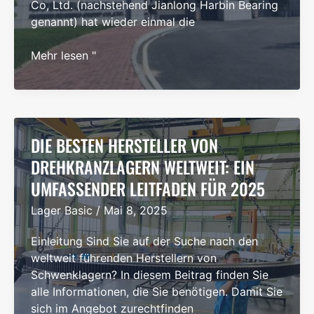
Co, Ltd. (nachstehend Jianlong Harbin Bearing
genannt) hat wieder einmal die
Fünfundsiebzig
Mehr lesen "
Jahre
Engagement
und
Beharrlichkeit
-
DIE BESTEN HERSTELLER VON
Jianlong
DREHKRANZLAGERN WELTWEIT: EIN
Harbin
UMFASSENDER LEITFADEN FÜR 2025
Aerospace
Installation
Lager Basic
/
Mai 8, 2025
hat
neue
Einleitung Sind Sie auf der Suche nach den
Ergebnisse
weltweit führenden Herstellern von
erzielt
Schwenklagern? In diesem Beitrag finden Sie
alle Informationen, die Sie benötigen. Damit Sie
sich im Angebot zurechtfinden