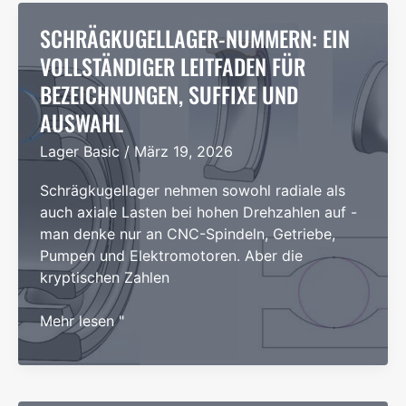
Helden
des
SCHRÄGKUGELLAGER-NUMMERN: EIN
modernen
VOLLSTÄNDIGER LEITFADEN FÜR
Maschinenbaus
BEZEICHNUNGEN, SUFFIXE UND
AUSWAHL
Lager Basic
/
März 19, 2026
Schrägkugellager nehmen sowohl radiale als
auch axiale Lasten bei hohen Drehzahlen auf -
man denke nur an CNC-Spindeln, Getriebe,
Pumpen und Elektromotoren. Aber die
kryptischen Zahlen
Schrägkugellager-
Mehr lesen "
Nummern:
Ein
vollständiger