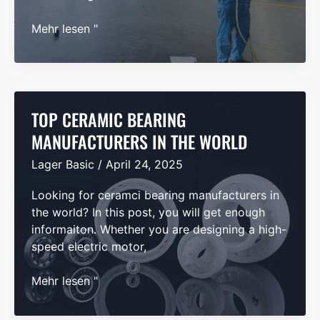
Die
Mehr lesen "
besten
Hersteller
von
Drehkranzlagern
weltweit:
TOP CERAMIC BEARING
Ein
MANUFACTURERS IN THE WORLD
umfassender
Lager Basic
/
April 24, 2025
Leitfaden
für
Looking for ceramci bearing manufacturers in
2025
the world? In this post, you will get enough
informaiton. Whether you are designing a high-
speed electric motor,
TOP
Mehr lesen "
Ceramic
Bearing