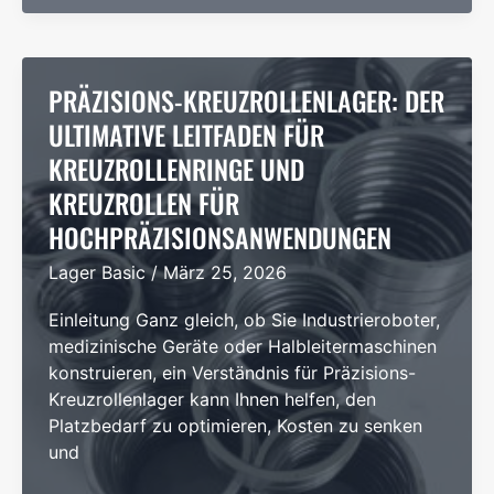
Die
unbesungenen
Helden
von
PRÄZISIONS-KREUZROLLENLAGER: DER
Harmonic
ULTIMATIVE LEITFADEN FÜR
Drives
KREUZROLLENRINGE UND
und
KREUZROLLEN FÜR
Präzisionsrobotik
HOCHPRÄZISIONSANWENDUNGEN
Lager Basic
/
März 25, 2026
Einleitung Ganz gleich, ob Sie Industrieroboter,
medizinische Geräte oder Halbleitermaschinen
konstruieren, ein Verständnis für Präzisions-
Kreuzrollenlager kann Ihnen helfen, den
Platzbedarf zu optimieren, Kosten zu senken
und