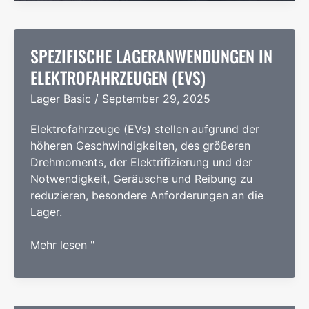
von
Lagern
in
SPEZIFISCHE LAGERANWENDUNGEN IN
Walzwerken
ELEKTROFAHRZEUGEN (EVS)
für
Lager Basic
/
September 29, 2025
die
Metallurgie
Elektrofahrzeuge (EVs) stellen aufgrund der
höheren Geschwindigkeiten, des größeren
Drehmoments, der Elektrifizierung und der
Notwendigkeit, Geräusche und Reibung zu
reduzieren, besondere Anforderungen an die
Lager.
Spezifische
Mehr lesen "
Lageranwendungen
in
Elektrofahrzeugen