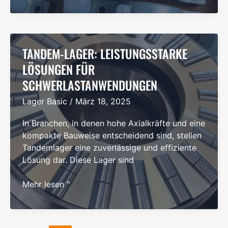
von
geteilten
Stehlagergehäusen
TANDEM-LAGER: LEISTUNGSSTARKE
LÖSUNGEN FÜR
SCHWERLASTANWENDUNGEN
Lager Basic
/
März 18, 2025
In Branchen, in denen hohe Axialkräfte und eine
kompakte Bauweise entscheidend sind, stellen
Tandemlager eine zuverlässige und effiziente
Lösung dar. Diese Lager sind
Tandem-
Mehr lesen "
Lager:
Leistungsstarke
Lösungen