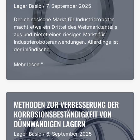
Lager Basic
/
7. September 2025
Der chinesische Markt für Industrieroboter
macht etwa ein Drittel des Weltmarktanteils
aus und bietet einen riesigen Markt für
Industrieroboteranwendungen. Allerdings ist
der inländische
Einführung
Mehr lesen "
in
Lager
für
harmonische
Untersetzungsgetriebe
METHODEN ZUR VERBESSERUNG DER
für
KORROSIONSBESTÄNDIGKEIT VON
Industrieroboter
DÜNNWANDIGEN LAGERN
Lager Basic
/
6. September 2025