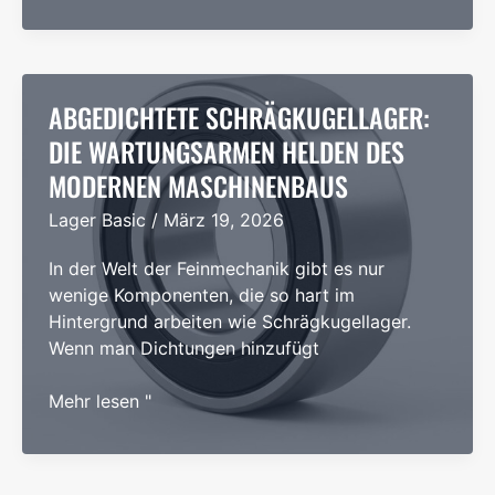
Keramiklager:
Der
ultimative
Leitfaden
für
ABGEDICHTETE SCHRÄGKUGELLAGER:
Hybrid-
DIE WARTUNGSARMEN HELDEN DES
und
MODERNEN MASCHINENBAUS
Vollkeramiklager
im
Lager Basic
/
März 19, 2026
Jahr
2026
In der Welt der Feinmechanik gibt es nur
wenige Komponenten, die so hart im
Hintergrund arbeiten wie Schrägkugellager.
Wenn man Dichtungen hinzufügt
Abgedichtete
Mehr lesen "
Schrägkugellager:
Die
wartungsarmen