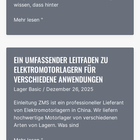
wissen, dass hinter
Lager
Mehr lesen "
für
Aufzugsmotoren:
Der
"stille
Kern"
EIN UMFASSENDER LEITFADEN ZU
hinter
ELEKTROMOTORLAGERN FÜR
vertikaler
VERSCHIEDENE ANWENDUNGEN
Sicherheit
und
Lager Basic
/
Dezember 26, 2025
Komfort
Einleitung ZMS ist ein professioneller Lieferant
von Elektromotorlagern in China. Wir liefern
hochwertige Motorlager von verschiedenen
Arten von Lagern. Was sind
Ein