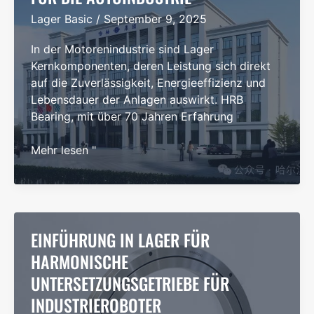
Lager Basic
/
September 9, 2025
In der Motorenindustrie sind Lager
Kernkomponenten, deren Leistung sich direkt
auf die Zuverlässigkeit, Energieeffizienz und
Lebensdauer der Anlagen auswirkt. HRB
Bearing, mit über 70 Jahren Erfahrung
HRB-
Mehr lesen "
Lager:
Zuverlässige
Energie
für
die
EINFÜHRUNG IN LAGER FÜR
Autoindustrie
HARMONISCHE
UNTERSETZUNGSGETRIEBE FÜR
INDUSTRIEROBOTER