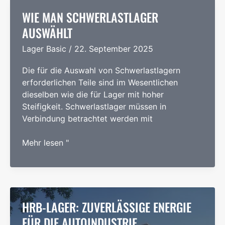
(EVs)
WIE MAN SCHWERLASTLAGER
AUSWÄHLT
Lager Basic
/
22. September 2025
Die für die Auswahl von Schwerlastlagern
erforderlichen Teile sind im Wesentlichen
dieselben wie die für Lager mit hoher
Steifigkeit. Schwerlastlager müssen in
Verbindung betrachtet werden mit
Wie
Mehr lesen "
man
Schwerlastlager
auswählt
HRB-LAGER: ZUVERLÄSSIGE ENERGIE
FÜR DIE AUTOINDUSTRIE