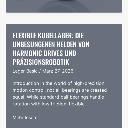
Cryogenic
Bearing
Manufacturers in
the
world
FLEXIBLE KUGELLAGER: DIE
UNBESUNGENEN HELDEN VON
HARMONIC DRIVES UND
PRÄZISIONSROBOTIK
Lager Basic
/
März 27, 2026
Introduction In the world of high-precision
motion control, not all bearings are created
equal. While standard ball bearings handle
rotation with low friction, flexible
Flexible
Mehr lesen "
Kugellager: