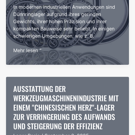
In modernen industriellen Anwendungen sind
Dünnringlager aufgrund ihres geringen
Gewichts, ihrer hohen Präzision und ihrer
kompakten Bauweise sehr beliebt. In einigen
schwierigen Umgebungen, wie z. B.
Methoden
Mehr lesen "
zur
Verbesserung
der
Korrosionsbeständigkeit
von
AUSSTATTUNG DER
dünnwandigen
WERKZEUGMASCHINENINDUSTRIE MIT
Lagern
EINEM "CHINESISCHEN HERZ"-LAGER
ZUR VERRINGERUNG DES AUFWANDS
UND STEIGERUNG DER EFFIZIENZ