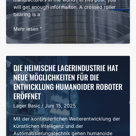
Aufwands
will get enough informaiton. A crossed roller
und
bearing is a
Steigerung
der
Top
Mehr lesen "
Effizienz
Crossed
Roller
Bearings
Manufacturers
Worldwide
DIE HEIMISCHE LAGERINDUSTRIE HAT
NEUE MÖGLICHKEITEN FÜR DIE
ENTWICKLUNG HUMANOIDER ROBOTER
ERÖFFNET
Lager Basic
/
Juni 15, 2025
Mit der kontinuierlichen Weiterentwicklung der
künstlichen Intelligenz und der
Automatisierungstechnik gehen humanoide