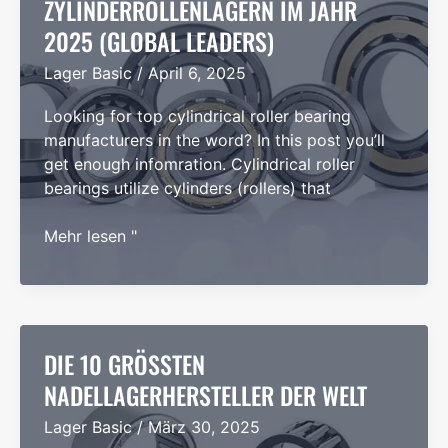
ZYLINDERROLLENLAGERN IM JAHR
THE
2025 (GLOBAL LEADERS)
WORLD
Lager Basic
/
April 6, 2025
Looking for top cylindrical roller bearing
manufacturers in the word? In this post you’ll
get enough infomration. Cylindrical roller
bearings utilize cylinders (rollers) that
Die
Mehr lesen "
15
führenden
Hersteller
von
Zylinderrollenlagern
DIE 10 GRÖSSTEN N
im
ADELLAGERHERSTELLER DER WELT
Jahr
Lager Basic
/
März 30, 2025
2025