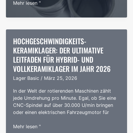
Präzisions-
Mehr lesen "
Kreuzrollenlager:
Der
ultimative
Leitfaden
für
HOCHGESCHWINDIGKEITS-
Kreuzrollenringe
KERAMIKLAGER: DER ULTIMATIVE
und
LEITFADEN FÜR HYBRID- UND
Kreuzrollen
VOLLKERAMIKLAGER IM JAHR 2026
für
Hochpräzisionsanwendungen
Lager Basic
/
März 25, 2026
In der Welt der rotierenden Maschinen zählt
jede Umdrehung pro Minute. Egal, ob Sie eine
CNC-Spindel auf über 30.000 U/min bringen
oder einen elektrischen Fahrzeugmotor für
Hochgeschwindigkeits-
Mehr lesen "