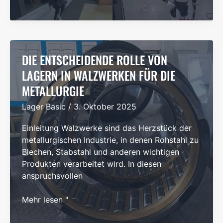
Unternehmen
aus
Ningbo,
der
ultimative
DIE ENTSCHEIDENDE ROLLE VON
Champion
LAGERN IN WALZWERKEN FÜR DIE
auf
METALLURGIE
seinem
Gebiet,
Lager Basic
/
3. Oktober 2025
innoviert
die
Einleitung Walzwerke sind das Herzstück der
Gelenke
metallurgischen Industrie, in denen Rohstahl zu
von
Blechen, Stabstahl und anderen wichtigen
humanoiden
Produkten verarbeitet wird. In diesen
Robotern
anspruchsvollen
Die
Mehr lesen "
entscheidende
Rolle