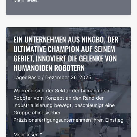
Mehr lesen "
umfassender
Leitfaden
zu
Elektromotorlagern
für
EIN UNTERNEHMEN AUS NINGBO, DER
verschiedene
ULTIMATIVE CHAMPION AUF SEINEM
Anwendungen
GEBIET, INNOVIERT DIE GELENKE VON
HUMANOIDEN ROBOTERN
Lager Basic
/
Dezember 26, 2025
Während sich der Sektor der humanoiden
Roboter vom Konzept an den Rand der
Industrialisierung bewegt, beschleunigt eine
Gruppe chinesischer
Präzisionsfertigungsunternehmen ihren Einstieg
Ein
Mehr lesen "