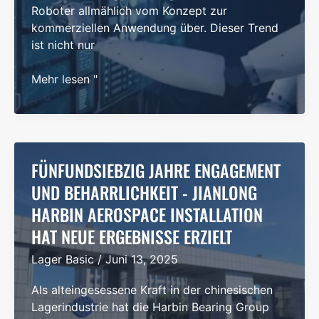
Roboter allmählich vom Konzept zur
kommerziellen Anwendung über. Dieser Trend
ist nicht nur
Die
Mehr lesen "
heimische
Lagerindustrie
hat
neue
Möglichkeiten
FÜNFUNDSIEBZIG JAHRE ENGAGEMENT
für
UND BEHARRLICHKEIT - JIANLONG
die
HARBIN AEROSPACE INSTALLATION
Entwicklung
HAT NEUE ERGEBNISSE ERZIELT
humanoider
Roboter
Lager Basic
/
Juni 13, 2025
eröffnet
Als alteingesessene Kraft in der chinesischen
Lagerindustrie hat die Harbin Bearing Group