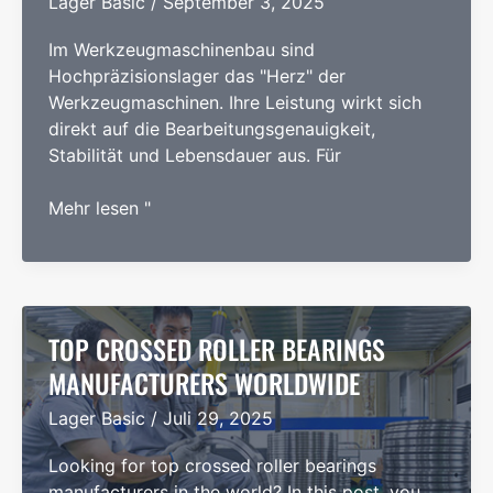
Lager Basic
/
September 3, 2025
Im Werkzeugmaschinenbau sind
Hochpräzisionslager das "Herz" der
Werkzeugmaschinen. Ihre Leistung wirkt sich
direkt auf die Bearbeitungsgenauigkeit,
Stabilität und Lebensdauer aus. Für
Ausstattung
Mehr lesen "
der
Werkzeugmaschinenindustrie
mit
einem
"chinesischen
TOP CROSSED ROLLER BEARINGS
Herz"-
MANUFACTURERS WORLDWIDE
Lager
Lager Basic
/
Juli 29, 2025
zur
Verringerung
Looking for top crossed roller bearings
des
manufacturers in the world? In this post, you