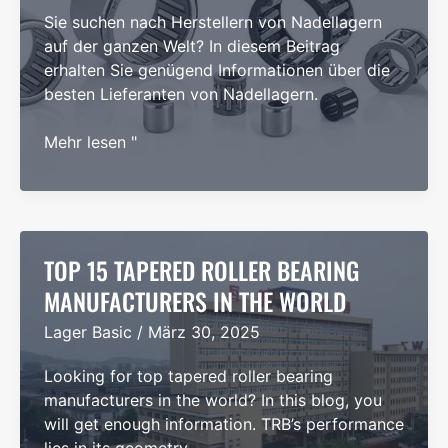
(Global
Sie suchen nach Herstellern von Nadellagern
Leaders)
auf der ganzen Welt? In diesem Beitrag
erhalten Sie genügend Informationen über die
besten Lieferanten von Nadellagern.
Die
Mehr lesen "
10
größten
Nadellagerhersteller
der
Welt
TOP 15 TAPERED ROLLER BEARING
MANUFACTURERS IN THE WORLD
Lager Basic
/
März 30, 2025
Looking for top tapered roller bearing
manufacturers in the world? In this blog, you
will get enough information. TRB’s performance
lies in its geometry.